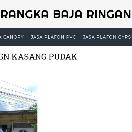
RANGKA BAJA RINGAN
A CANOPY
JASA PLAFON PVC
JASA PLAFON GYP
GN KASANG PUDAK