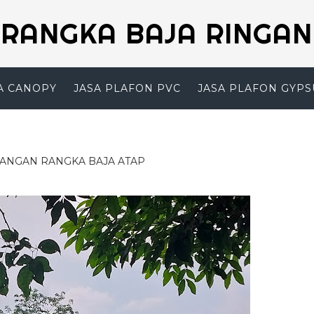
RANGKA BAJA RINGAN
A CANOPY
JASA PLAFON PVC
JASA PLAFON GYP
GAN RANGKA BAJA ATAP